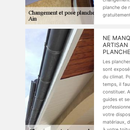
planche de r
gratuitement
NE MANQ
ARTISAN 
PLANCHE
Les planches
sont exposé
du climat. P
temps, il fa
constituer. 
guides et s
professionn
votre dispo
matériaux, d
à votre toitu