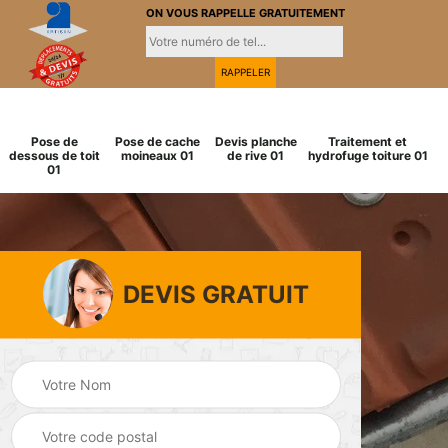
ON VOUS RAPPELLE GRATUITEMENT
Pose de
Pose de cache
Devis planche
Traitement et
dessous de toit
moineaux 01
de rive 01
hydrofuge toiture 01
01
DEVIS GRATUIT