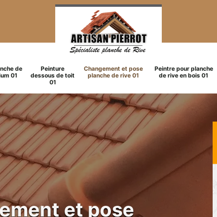
anche de
Peinture
Changement et pose
Peintre pour planche
ium 01
dessous de toit
planche de rive 01
de rive en bois 01
01
gement et pose