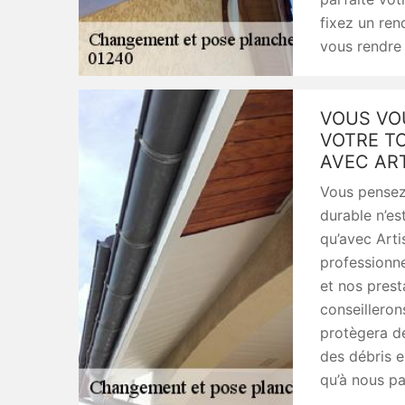
fixez un re
vous rendre 
VOUS VO
VOTRE TO
AVEC AR
Vous pensez 
durable n’es
qu’avec Arti
professionne
et nos prest
conseilleron
protègera de
des débris e
qu’à nous pa