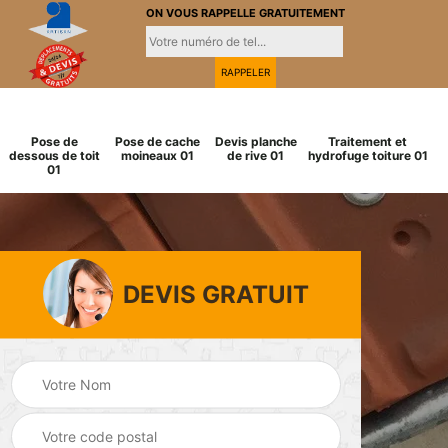
ON VOUS RAPPELLE GRATUITEMENT
Pose de
Pose de cache
Devis planche
Traitement et
dessous de toit
moineaux 01
de rive 01
hydrofuge toiture 01
01
DEVIS GRATUIT