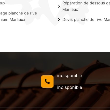
eux
Réparation de dessous de
Marlieux
lage planche de rive
nium Marlieux
Devis planche de rive Mar
indisponible
indisponible