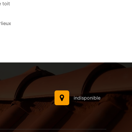
 toit
lieux
indisponible