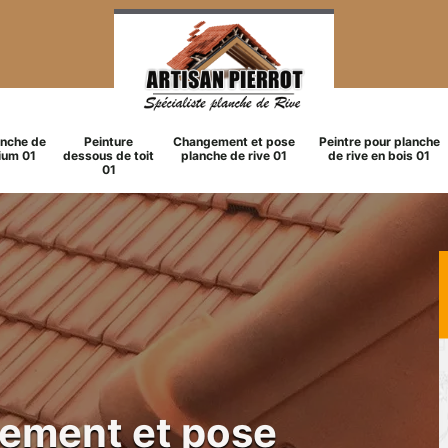
anche de
Peinture
Changement et pose
Peintre pour planche
ium 01
dessous de toit
planche de rive 01
de rive en bois 01
01
gement et pose