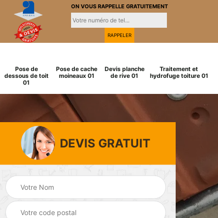
ON VOUS RAPPELLE GRATUITEMENT
Pose de
Pose de cache
Devis planche
Traitement et
dessous de toit
moineaux 01
de rive 01
hydrofuge toiture 01
01
DEVIS GRATUIT