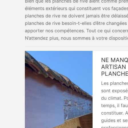
Bien que les planches de rive aient comme premi
éléments extérieurs qui constituent vos façades
planches de rive ne doivent jamais être délaissé
planches de rive besoin-t-elles d’être changée
apporter nos compétences. Tout ce qui concerne
N’attendez plus, nous sommes à votre dispositio
NE MANQ
ARTISAN 
PLANCHE
Les planches
sont exposé
du climat. P
temps, il fa
constituer. 
guides et s
professionn