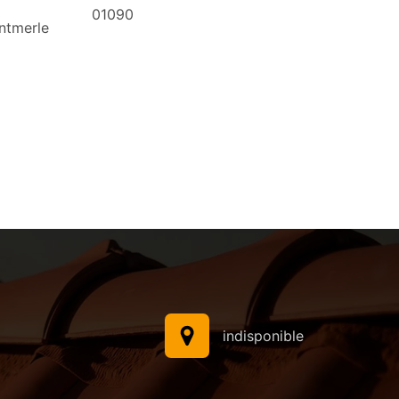
01090
ntmerle
indisponible