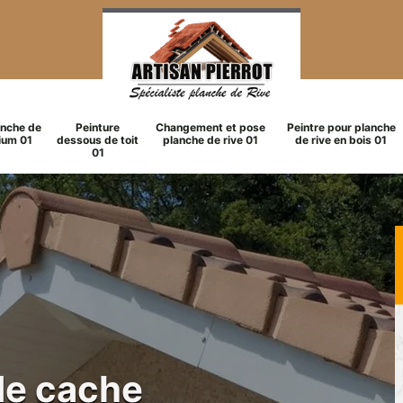
anche de
Peinture
Changement et pose
Peintre pour planche
ium 01
dessous de toit
planche de rive 01
de rive en bois 01
01
de cache