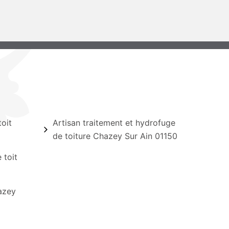
oit
Artisan traitement et hydrofuge
de toiture Chazey Sur Ain 01150
 toit
azey