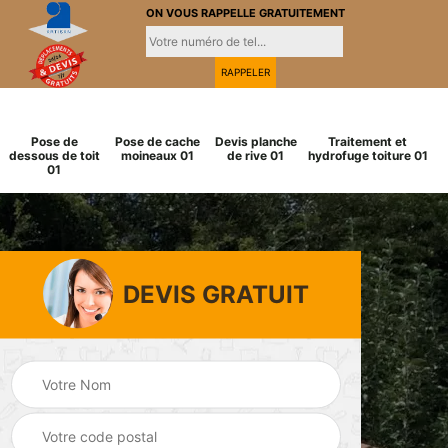
ON VOUS RAPPELLE GRATUITEMENT
Pose de
Pose de cache
Devis planche
Traitement et
dessous de toit
moineaux 01
de rive 01
hydrofuge toiture 01
01
DEVIS GRATUIT