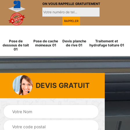
ON VOUS RAPPELLE GRATUITEMENT
Pose de
Pose de cache
Devis planche
Traitement et
dessous de toit
moineaux 01
de rive 01
hydrofuge toiture 01
01
DEVIS GRATUIT