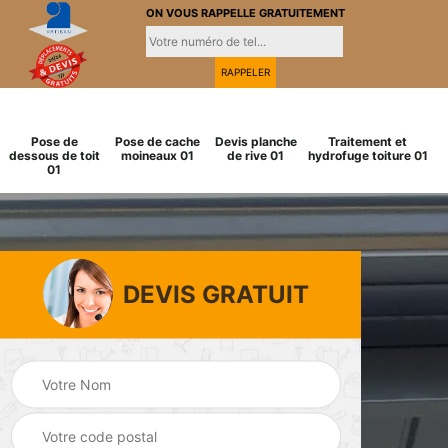
ON VOUS RAPPELLE GRATUITEMENT
Pose de
Pose de cache
Devis planche
Traitement et
dessous de toit
moineaux 01
de rive 01
hydrofuge toiture 01
01
DEVIS GRATUIT