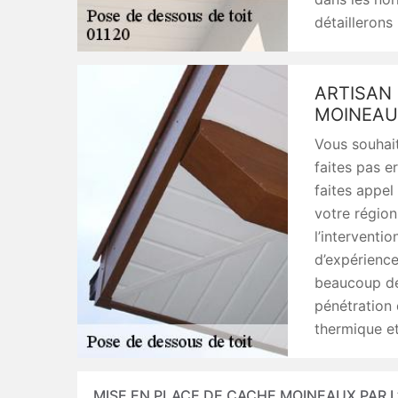
détaillerons
ARTISAN 
MOINEAU
Vous souhait
faites pas e
faites appel
votre régio
l’interventio
d’expérience
beaucoup de 
pénétration 
thermique et
MISE EN PLACE DE CACHE MOINEAUX PAR L