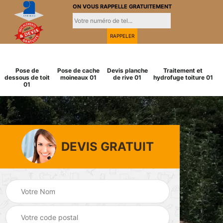
ON VOUS RAPPELLE GRATUITEMENT
Pose de
Pose de cache
Devis planche
Traitement et
dessous de toit
moineaux 01
de rive 01
hydrofuge toiture 01
01
DEVIS GRATUIT