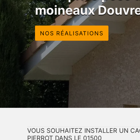
moineaux Douvr
NOS RÉALISATIONS
VOUS SOUHAITEZ INSTALLER UN CA
PIERROT DANS LE 01500