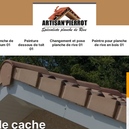
anche de
Peinture
Changement et pose
Peintre pour planche
ium 01
dessous de toit
planche de rive 01
de rive en bois 01
01
de cache