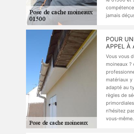
compétences 
jamais déçus
POUR UN
APPEL À 
Vous vous d
moineaux ? c
professionne
matériaux y a
adapté au ty
règles de sé
primordiales
n’hésitez pa
vous-même. A