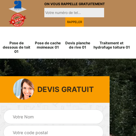
ON VOUS RAPPELLE GRATUITEMENT
Pose de
Pose de cache
Devis planche
Traitement et
dessous de toit
moineaux 01
de rive 01
hydrofuge toiture 01
01
DEVIS GRATUIT