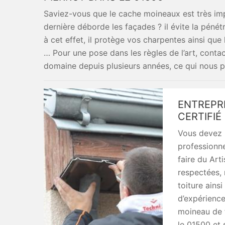
Saviez-vous que le cache moineaux est très imp
dernière déborde les façades ? il évite la péné
à cet effet, il protège vos charpentes ainsi que 
… Pour une pose dans les règles de l’art, conta
domaine depuis plusieurs années, ce qui nous pe
ENTREPRI
CERTIFI
Vous devez 
professionne
faire du Art
respectées, 
toiture ains
d’expérienc
moineau de 
le 01500 et 