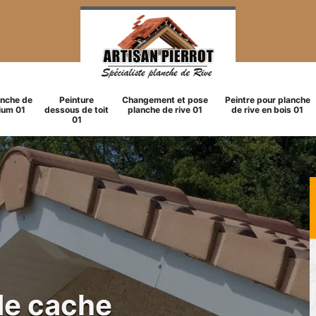
anche de
Peinture
Changement et pose
Peintre pour planche
ium 01
dessous de toit
planche de rive 01
de rive en bois 01
01
de cache