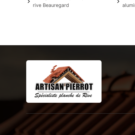
rive Beauregard
alumi