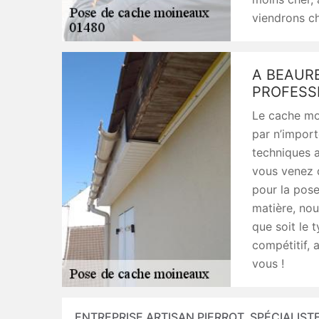
viendrons ch
A BEAURE
PROFESS
Le cache moi
par n’import
techniques a
vous venez d
pour la pose
matière, nou
que soit le t
compétitif, 
vous !
ENTREPRISE ARTISAN PIERROT, SPÉCIALIST