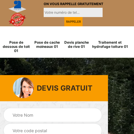
ON VOUS RAPPELLE GRATUITEMENT
Pose de
Pose de cache
Devis planche
Traitement et
dessous de toit
moineaux 01
de rive 01
hydrofuge toiture 01
01
DEVIS GRATUIT