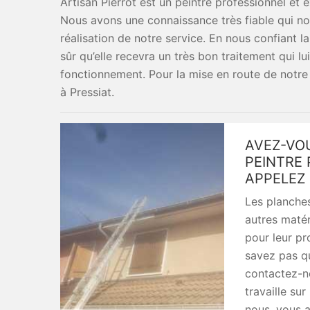
Artisan Pierrot est un peintre professionnel et 
Nous avons une connaissance très fiable qui no
réalisation de notre service. En nous confiant 
sûr qu’elle recevra un très bon traitement qui 
fonctionnement. Pour la mise en route de notre
à Pressiat.
AVEZ-VOU
PEINTRE 
APPELEZ 
Les planches
autres matér
pour leur pr
savez pas qu
contactez-no
travaille sur
nous, vous a