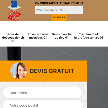
ON VOUS RAPPELLE GRATUITEMENT
Pose de
Pose de cache
Devis planche
Traitement et
dessous de toit
moineaux 01
de rive 01
hydrofuge toiture 01
01
DEVIS GRATUIT