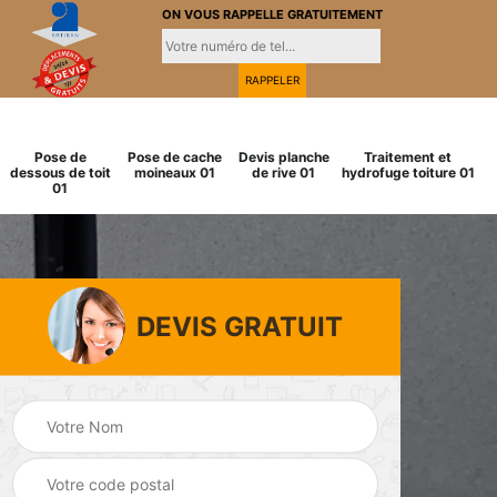
ON VOUS RAPPELLE GRATUITEMENT
Pose de
Pose de cache
Devis planche
Traitement et
dessous de toit
moineaux 01
de rive 01
hydrofuge toiture 01
01
DEVIS GRATUIT