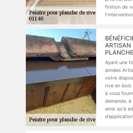
finition de 
l'interventio
BÉNÉFICI
ARTISAN 
PLANCHE
Ayant une f
années Artis
votre dispos
rive en bois
à vous fourn
demande, à v
ainsi qu'à a
d’application