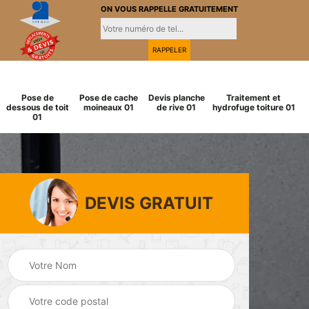
ON VOUS RAPPELLE GRATUITEMENT
Pose de
Pose de cache
Devis planche
Traitement et
dessous de toit
moineaux 01
de rive 01
hydrofuge toiture 01
01
DEVIS GRATUIT