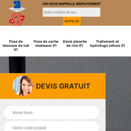
ON VOUS RAPPELLE GRATUITEMENT
Pose de
Pose de cache
Devis planche
Traitement et
dessous de toit
moineaux 01
de rive 01
hydrofuge toiture 01
01
DEVIS GRATUIT