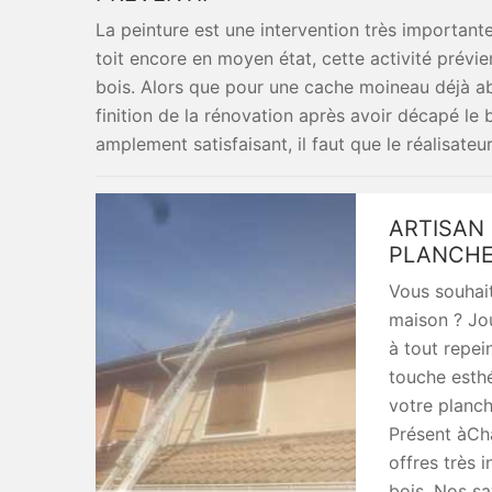
La peinture est une intervention très important
toit encore en moyen état, cette activité prévie
bois. Alors que pour une cache moineau déjà ab
finition de la rénovation après avoir décapé le 
amplement satisfaisant, il faut que le réalisateu
ARTISAN 
PLANCHE 
Vous souhait
maison ? Jou
à tout repei
touche esthé
votre planch
Présent àCh
offres très 
bois. Nos sa