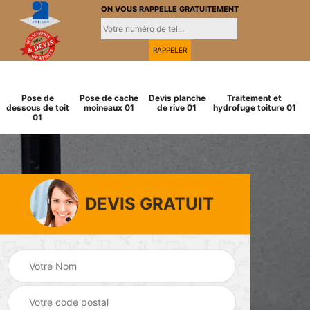
ON VOUS RAPPELLE GRATUITEMENT
Pose de
Pose de cache
Devis planche
Traitement et
dessous de toit
moineaux 01
de rive 01
hydrofuge toiture 01
01
DEVIS GRATUIT